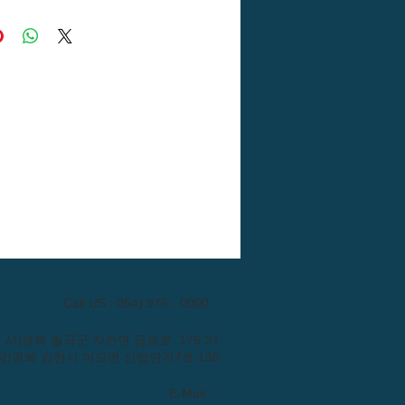
Call US : 054) 976 - 0000
: (본 사)경북 칠곡군 지천면 금송로 176-21
장)경북 김천시 어모면 산업단지7로 135
E-Mail :