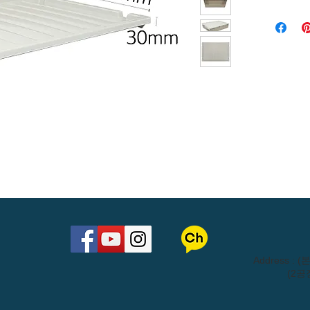
​Address 
(2공