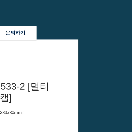
문의하기
533-2 [멀티
캡]
x383x30mm