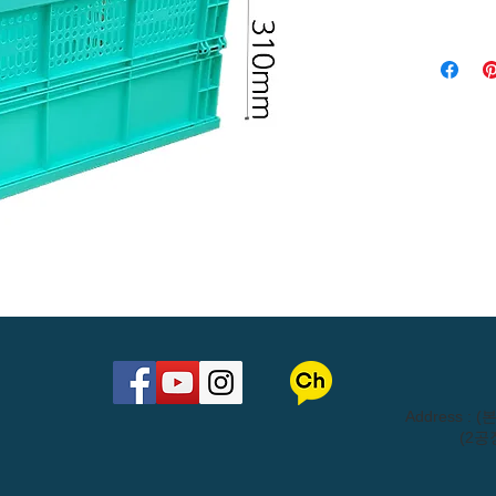
내용량 : 48
원료 : PP
​Address 
(2공