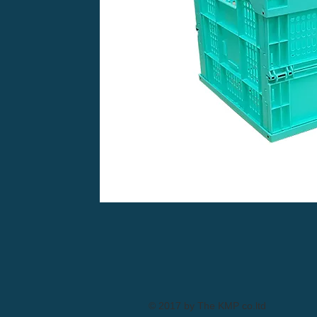
© 2017 by The KMP co.ltd