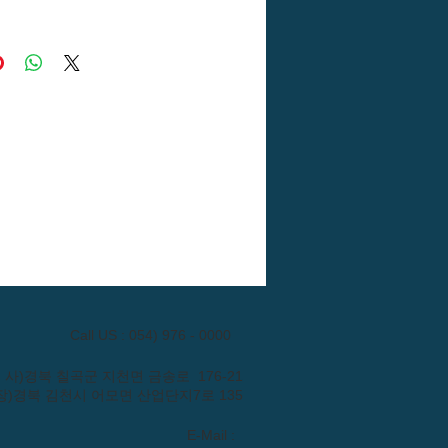
ℓ
Call US : 054) 976 - 0000
: (본 사)경북 칠곡군 지천면 금송로 176-21
장)경북 김천시 어모면 산업단지7로 135
E-Mail :