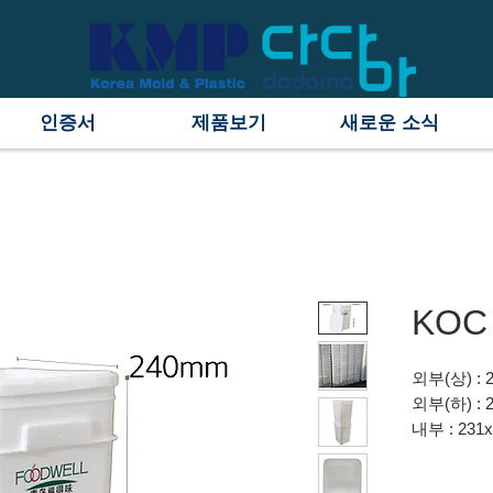
인증서
제품보기
새로운 소식
KOC
외부(상) : 
외부(하) : 
내부 : 231
용량 : 16ℓ
원료 : H/D