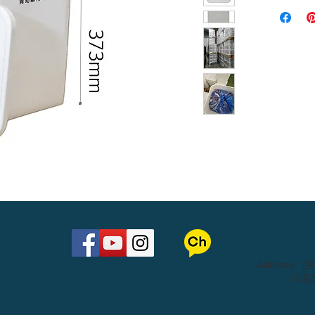
​Address 
(2공