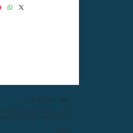
Call US : 054) 976 - 0000
: (본 사)경북 칠곡군 지천면 금송로 176-21
장)경북 김천시 어모면 산업단지7로 135
E-Mail :