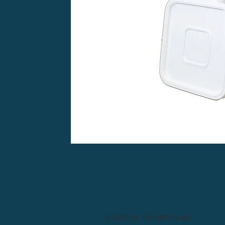
© 2017 by The KMP co.ltd