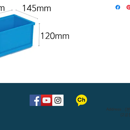
​Address 
(2공