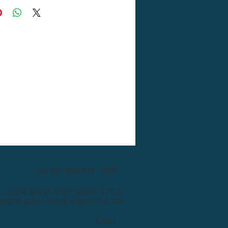
Call US : 054) 976 - 0000
: (본 사)경북 칠곡군 지천면 금송로 176-21
장)경북 김천시 어모면 산업단지7로 135
E-Mail :