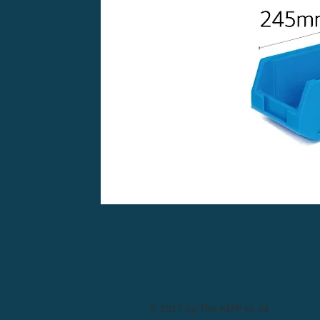
© 2017 by The KMP co.ltd