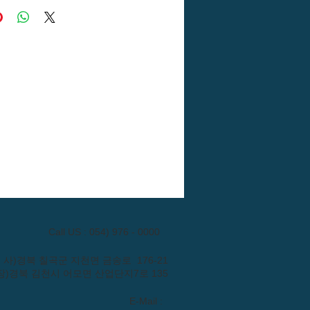
Call US : 054) 976 - 0000
: (본 사)경북 칠곡군 지천면 금송로 176-21
장)경북 김천시 어모면 산업단지7로 135
E-Mail :