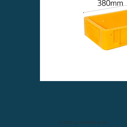
© 2017 by The KMP co.ltd