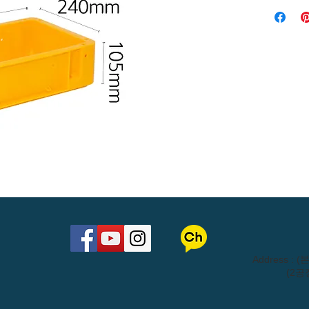
​Address 
(2공