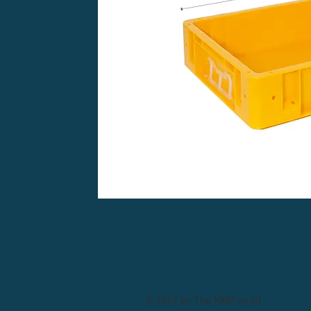
© 2017 by The KMP co.ltd