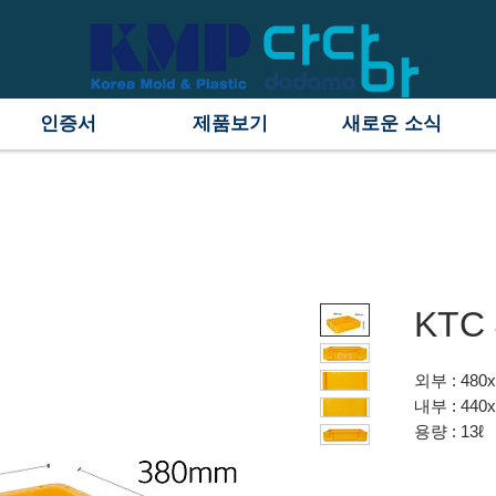
인증서
제품보기
새로운 소식
KTC 
외부 : 480
내부 : 440
용량 : 13ℓ
원료 : H/D