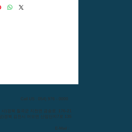
Call US : 054) 976 - 0000
: (본 사)경북 칠곡군 지천면 금송로 176-21
장)경북 김천시 어모면 산업단지7로 135
E-Mail :