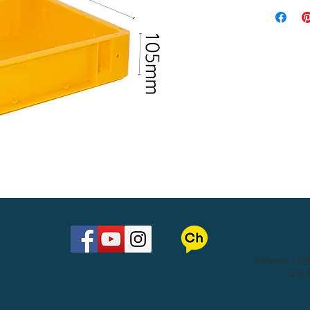
​Address 
(2공