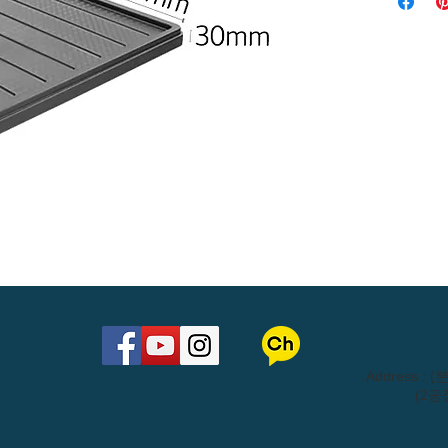
​Address 
(2공