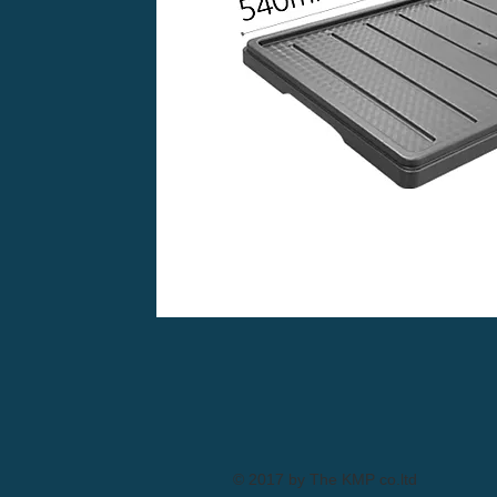
© 2017 by The KMP co.ltd