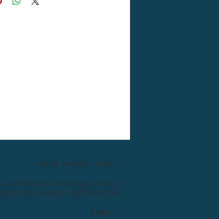
Call US : 054) 976 - 0000
: (본 사)경북 칠곡군 지천면 금송로 176-21
장)경북 김천시 어모면 산업단지7로 135
E-Mail :