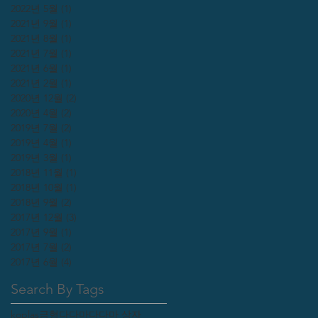
2022년 5월
(1)
게시물 1개
2021년 9월
(1)
게시물 1개
2021년 8월
(1)
게시물 1개
2021년 7월
(1)
게시물 1개
2021년 6월
(1)
게시물 1개
2021년 2월
(1)
게시물 1개
2020년 12월
(2)
게시물 2개
2020년 4월
(2)
게시물 2개
2019년 7월
(2)
게시물 2개
2019년 4월
(1)
게시물 1개
2019년 3월
(1)
게시물 1개
2018년 11월
(1)
게시물 1개
2018년 10월
(1)
게시물 1개
2018년 9월
(2)
게시물 2개
2017년 12월
(3)
게시물 3개
2017년 9월
(1)
게시물 1개
2017년 7월
(2)
게시물 2개
2017년 6월
(4)
게시물 4개
Search By Tags
koplas
금형
다다마
다다마 상자