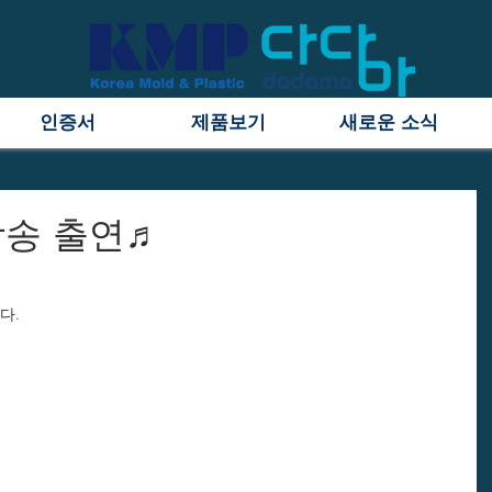
인증서
제품보기
새로운 소식
송 출연♬
다.